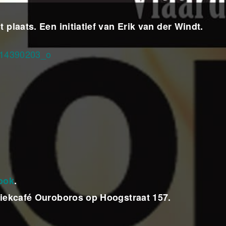
 plaats. Een initiatief van Erik van der Windt.
ook
.
uziekcafé Ouroboros op Hoogstraat 157.