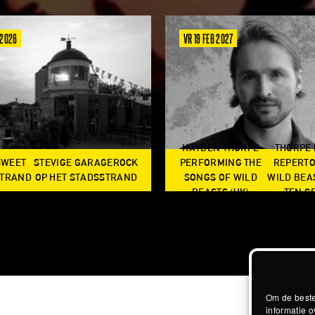
 2026
VR 19 FEB 2027
HAYDEN THORPE
THORPE
SWEET
STEVIGE GARAGEROCK
PERFORMING THE
REPERTO
TRAND
OP HET STADSSTRAND
SONGS OF WILD
WILD BEA
BEASTS (UK)
TEN G
Om de beste
informatie o