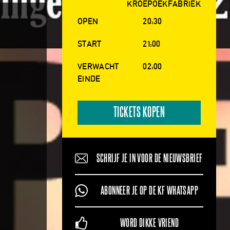
KROEPOEKFABRIEK
OPEN
20:30
START
21:00
VERWACHT
02:00
EINDE
TICKETS KOPEN
SCHRIJF JE IN VOOR DE NIEUWSBRIEF
ABONNEER JE OP DE KF WHATSAPP
WORD DIKKE VRIEND