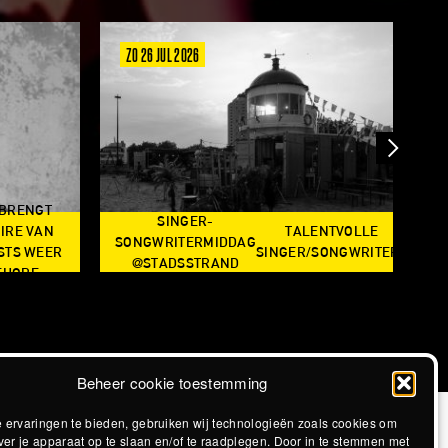
ZO 26 JUL 2026
V
 BRENGT
SINGER-
IRE VAN
TALENTVOLLE
SONGWRITERMIDDAG
STS WEER
SINGER/SONGWRITERS
@STADSSTRAND
@S
EHORE
Beheer cookie toestemming
 ervaringen te bieden, gebruiken wij technologieën zoals cookies om
ver je apparaat op te slaan en/of te raadplegen. Door in te stemmen met