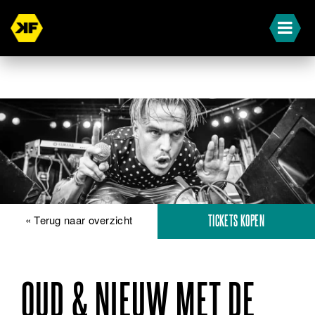
« Terug naar overzicht
TICKETS KOPEN
OUD & NIEUW MET DE