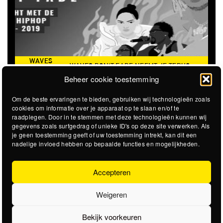
WAVES
WAVES DON'T FADE NEEMT JE TERUG
DON’T
NAAR DE ICONISCHE ZOMER VAN 2016
Beheer cookie toestemming
FADE
Om de beste ervaringen te bieden, gebruiken wij technologieën zoals
cookies om informatie over je apparaat op te slaan en/of te
raadplegen. Door in te stemmen met deze technologieën kunnen wij
gegevens zoals surfgedrag of unieke ID's op deze site verwerken. Als
je geen toestemming geeft of uw toestemming intrekt, kan dit een
nadelige invloed hebben op bepaalde functies en mogelijkheden.
Accepteren
Weigeren
Bekijk voorkeuren