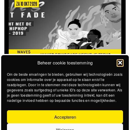
ZA 10 OKT 2026
WAVES
WAVES DON'T FADE NEEMT JE TERUG
DON’T
NAAR DE ICONISCHE ZOMER VAN 2016
Beheer cookie toestemming
FADE
Om de beste ervaringen te bieden, gebruiken wij technologieën zoals
cookies om informatie over je apparaat op te slaan en/of te
raadplegen. Door in te stemmen met deze technologieën kunnen wij
gegevens zoals surfgedrag of unieke ID's op deze site verwerken. Als
je geen toestemming geeft of uw toestemming intrekt, kan dit een
nadelige invloed hebben op bepaalde functies en mogelijkheden.
Accepteren
Weigeren