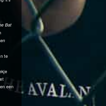
he Bat
n
ken
n te
ekje
et
 en een