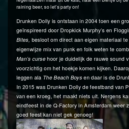
raining beer, so let’s party on!
Drunken Dolly is ontstaan in 2004 toen een g
geïnspireerd door Dropkick Murphy’s en Flogg
besloot om direct aan eigen materiaal t
Bites,
eigenwijze mix van punk en folk weten te com
hoor je duidelijk de rauwe sound 
Man’s curse
voorzichtig om het hoekje komen kijken. Daar
leggen ala
en daar is de Drun
The Beach Boys
In 2015 was Drunken Dolly de feestband van P
van een kroeg, het maakt niets uit. Nergens kan 
eindfeest in de Q-Factory in Amsterdam weer zi
goed feest kan niet gek genoeg!