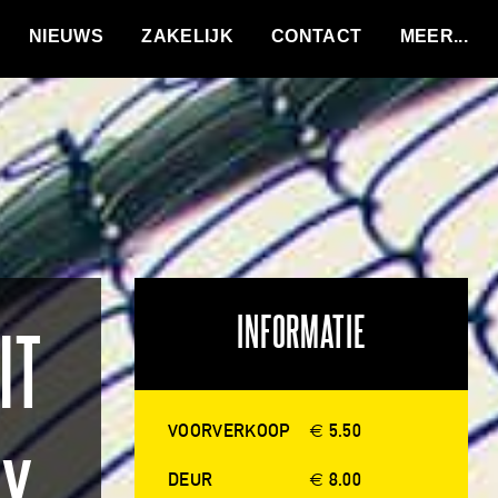
VACATURES
NIEUWS
ZAKELIJK
CONTACT
INFORMATIE
IT
VOORVERKOOP
€ 5.50
DEUR
€ 8.00