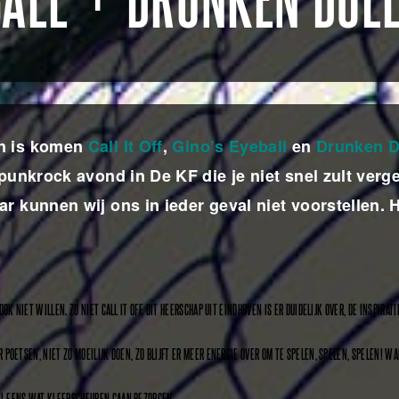
BALL + DRUNKEN DOL
en is komen
Call It Off
,
Gino’s Eyeball
en
Drunken D
punkrock avond in De KF die je niet snel zult verg
r kunnen wij ons in ieder geval niet voorstellen.
OOK NIET WILLEN. ZO NIET CALL IT OFF. DIT HEERSCHAP UIT EINDHOVEN IS ER DUIDELIJK OVER, DE INSPIRAT
R POETSEN, NIET ZO MOEILIJK DOEN, ZO BLIJFT ER MEER ENERGIE OVER OM TE SPELEN, SPELEN, SPELEN! WA