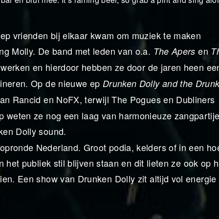
roep vrienden bij elkaar kwam om muziek te maken
ing Molly. De band met leden van o.a.
en
The Apers
T
e werken en hierdoor hebben ze door de jaren heen ee
bineren. Op de nieuwe ep
Drunken Dolly and the Drun
van Rancid en NoFX, terwijl The Pogues en Dubliners
op weten ze nog een laag van harmonieuze zangpartije
ken Dolly sound.
opronde Nederland. Groot podia, kelders of in een ho
het publiek stil blijven staan en dit lieten ze ook op h
en. Een show van Drunken Dolly zit altijd vol energie