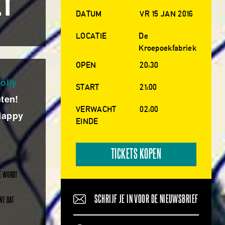
LY
DATUM
VR 15 JAN 2016
LOCATIE
De
Kroepoekfabriek
OPEN
20:30
olly
START
21:00
eten!
VERWACHT
02:00
 Happy
EINDE
TICKETS KOPEN
IE WORDT
SCHRIJF JE IN VOOR DE NIEUWSBRIEF
NT DAT