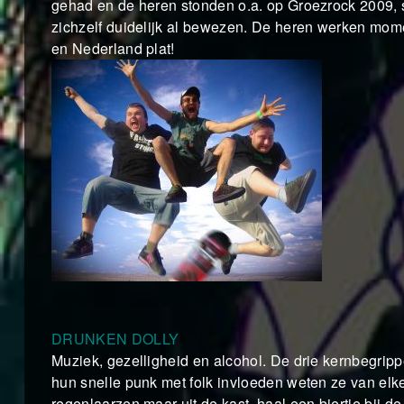
gehad en de heren stonden o.a. op Groezrock 2009,
zichzelf duidelijk al bewezen. De heren werken mome
en Nederland plat!
DRUNKEN DOLLY
Muziek, gezelligheid en alcohol. De drie kernbegri
hun snelle punk met folk invloeden weten ze van elke
regenlaarzen maar uit de kast, haal een biertje bij de 