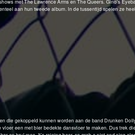
 shows met The Lawrence Arms en The Queers. Gino’s Eyebal
nteel aan hun tweede album. In de tussentijd spelen ze hee
ppen die gekoppeld kunnen worden aan de band Drunken Doll
 vloer een met bier bedekte dansvloer te maken. Dus trek di
bar en brul mee. It’s raining beer, so grab a pint and sing alon