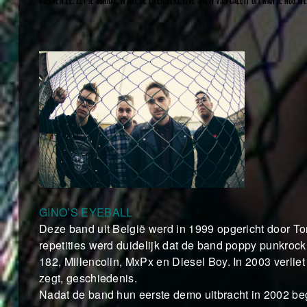
KUNNEN ZE. ZET JE SCHRAP, WANT DE ENERGIEKE LIVE SHOW VAN CALL IT OFF KAN JE NOG
GINO’S EYEBALL
Deze band uit België werd in 1999 opgericht door To
repetities werd duidelijk dat de band poppy punkrock
182, Millencolin, MxPx en Diesel Boy. In 2003 verliet
zegt, geschiedenis.
Nadat de band hun eerste demo uitbracht in 2002 beg