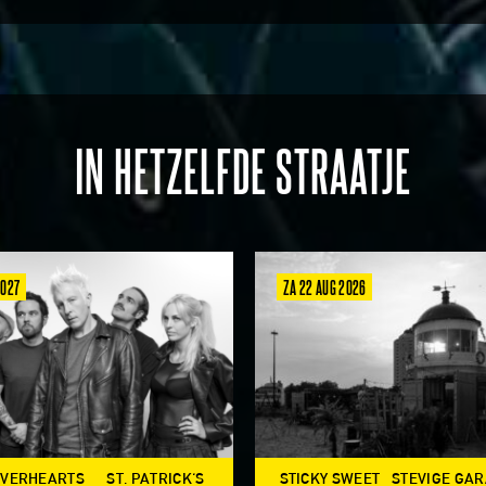
IN HETZELFDE STRAATJE
2027
ZA 22 AUG 2026
OVERHEARTS
ST. PATRICK'S
STICKY SWEET
STEVIGE GA