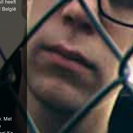
l heeft
l België
y. Met
e
g! It’s