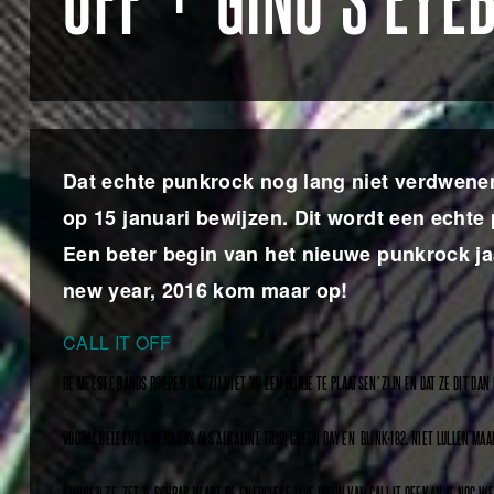
OFF + GINO’S EYE
Dat echte punkrock nog lang niet verdwen
op 15 januari bewijzen. Dit wordt een echte 
Een beter begin van het nieuwe punkrock jaa
new year, 2016 kom maar op!
CALL IT OFF
DE MEESTE BANDS ROEPEN DAT ZIJ NIET ‘IN EEN HOKJE TE PLAATSEN’ ZIJN EN DAT ZE DIT DAN 
VOORAL GELEEND VAN BANDS ALS ALKALINE TRIO, GREEN DAY EN BLINK-182. NIET LULLEN MAA