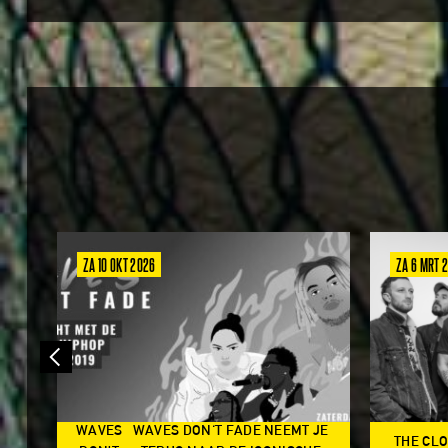
ZA 10 OKT 2026
ZA 6 MRT 
WAVES
WAVES DON'T FADE NEEMT JE
THE CL