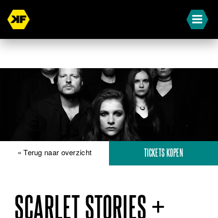
« Terug naar overzicht
TICKETS KOPEN
SCARLET STORIES +