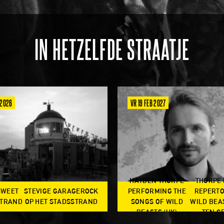
IN HETZELFDE STRAATJE
 2026
VR 19 FEB 2027
HAYDEN THORPE
THORPE
SWEET
STEVIGE GARAGEROCK
PERFORMING THE
REPERTO
TRAND
OP HET STADSSTRAND
SONGS OF WILD
WILD BEA
BEASTS (UK)
TEN G