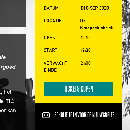
DATUM
DI 8 SEP 2020
LOCATIE
De
Kroepoekfabriek
OPEN
19:10
START
19:30
nie
VERWACHT
21:00
orgoed
EINDE
TICKETS KOPEN
, het
de TIC
oor kan
SCHRIJF JE IN VOOR DE NIEUWSBRIEF