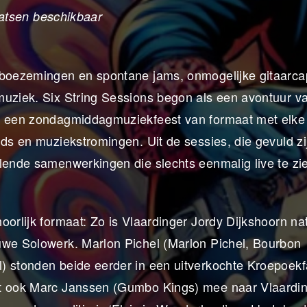
laatsen beschikbaar
tboezemingen en spontane jams, onmogelijke gitaarca
muziek. Six String Sessions begon als een avontuur va
ot een zondagmiddagmuziekfeest van formaat met elke 
nds en muziekstromingen. Uit de sessies, die gevuld zi
lende samenwerkingen die slechts eenmalig live te zie
orlijk formaat: Zo is Vlaardinger Jordy Dijkshoorn nat
uwe Solowerk. Marlon Pichel (Marlon Pichel, Bourbon
) stonden beide eerder in een uitverkochte Kroepoekf
mt ook Marc Janssen (Gumbo Kings) mee naar Vlaardi