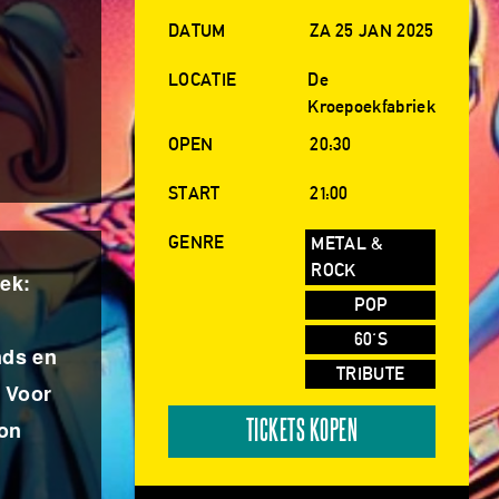
DATUM
ZA 25 JAN 2025
LOCATIE
De
Kroepoekfabriek
OPEN
20:30
START
21:00
GENRE
METAL &
ROCK
ek:
POP
60'S
nds en
TRIBUTE
. Voor
lon
TICKETS KOPEN