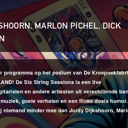
KSHOORN, MARLON PICHEL, DICK
EN
nder programma op het podium van De Kroepoekfabri
D! De Six String Sessions is een live
gitaristen en andere artiesten uit verschillende ba
 muziek, goeie verhalen en een flinke dosis humor
ij niemand minder mee dan Jordy Dijkshoorn, Mar