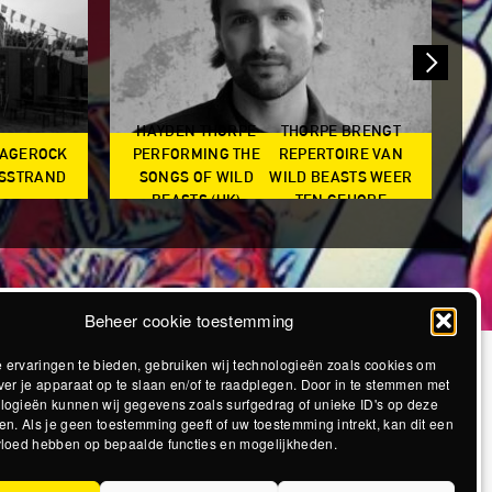
HAYDEN THORPE
THORPE BRENGT
RAGEROCK
PERFORMING THE
REPERTOIRE VAN
SO
DSSTRAND
SONGS OF WILD
WILD BEASTS WEER
BEASTS (UK)
TEN GEHORE
Beheer cookie toestemming
 ervaringen te bieden, gebruiken wij technologieën zoals cookies om
ver je apparaat op te slaan en/of te raadplegen. Door in te stemmen met
logieën kunnen wij gegevens zoals surfgedrag of unieke ID's op deze
en. Als je geen toestemming geeft of uw toestemming intrekt, kan dit een
vloed hebben op bepaalde functies en mogelijkheden.