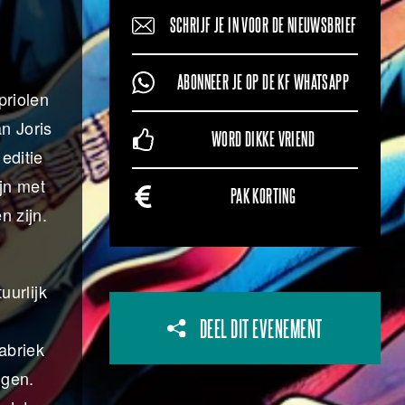
SCHRIJF JE IN VOOR DE NIEUWSBRIEF
ABONNEER JE OP DE KF WHATSAPP
priolen
n Joris
WORD DIKKE VRIEND
editie
jn met
PAK KORTING
n zijn.
uurlijk
DEEL DIT EVENEMENT
abriek
ngen.