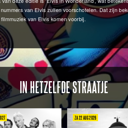
van deze editie is ‘Elvis in Wonderland’, wat betekent
de nummers van Elvis zullen voorschotelen. Dat zijn be
 filmmuziek van Elvis komen voorbij.
IN HETZELFDE STRAATJE
2027
ZA 22 AUG 2026