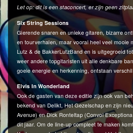
Let op: dit is een staconcert, er zijn geen zitp
Six String Sessions
Gierende snaren en unieke gitaren, bizarre on
en tourverhalen, maar vooral heel veel mooie 
Lutz & de BakkerLutzBand en is uitgegroeid t
weer andere topgitaristen uit alle denkbare ba
goeie energie en herkenning, ontstaan verschil
Elvis In Wonderland
Ook de gasten van deze editie zijn ook van beho
bekend van Delikt, Het Gezelschap en zijn nie
Avenue) en Dick Ronteltap (Convoi Exceptional
dit jaar. Om de line-up compleet te maken ko