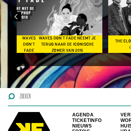
WAVES
WAVES DON'T FADE NEEMT JE
THE CL
N
DON’T
TERUG NAAR DE ICONISCHE
TS
FADE
ZOMER VAN 2016
AGENDA
VE
TICKETINFO
WO
NIEUWS
HUI