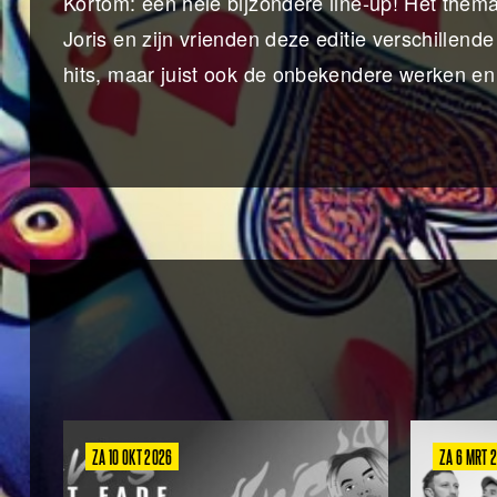
Kortom: een hele bijzondere line-up! Het thema 
Joris en zijn vrienden deze editie verschillen
hits, maar juist ook de onbekendere werken en
ZA 10 OKT 2026
ZA 6 MRT 