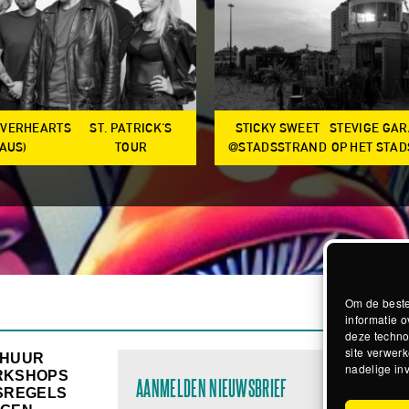
OVERHEARTS
ST. PATRICK'S
STICKY SWEET
STEVIGE GA
(AUS)
TOUR
@STADSSTRAND
OP HET STA
Om de beste
informatie o
deze techno
site verwerk
RHUUR
nadelige in
RKSHOPS
AANMELDEN NIEUWSBRIEF
SREGELS