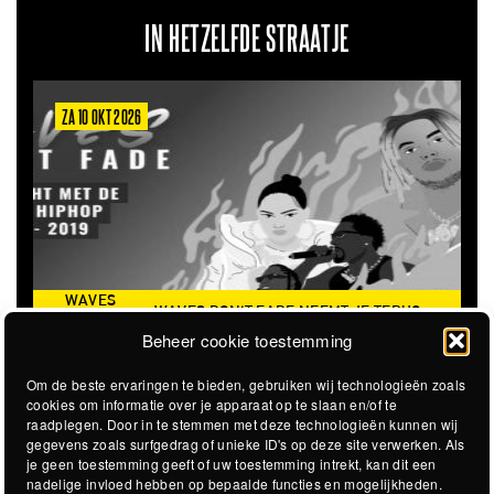
IN HETZELFDE STRAATJE
OKT 2026
ZA 6 MRT 2027
ES
WAVES DON'T FADE NEEMT JE TERUG
’T
THE CLOVER
NAAR DE ICONISCHE ZOMER VAN 2016
Beheer cookie toestemming
DE
Om de beste ervaringen te bieden, gebruiken wij technologieën zoals
cookies om informatie over je apparaat op te slaan en/of te
raadplegen. Door in te stemmen met deze technologieën kunnen wij
gegevens zoals surfgedrag of unieke ID's op deze site verwerken. Als
je geen toestemming geeft of uw toestemming intrekt, kan dit een
nadelige invloed hebben op bepaalde functies en mogelijkheden.