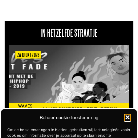
IN HETZELFDE STRAATJE
ZA 10 OKT 2026
WAVES
WAVES DON'T FADE NEEMT JE TERUG
DON’T
NAAR DE ICONISCHE ZOMER VAN 2016
Beheer cookie toestemming
FADE
Om de beste ervaringen te bieden, gebruiken wij technologieën zoals
cookies om informatie over je apparaat op te slaan en/of te