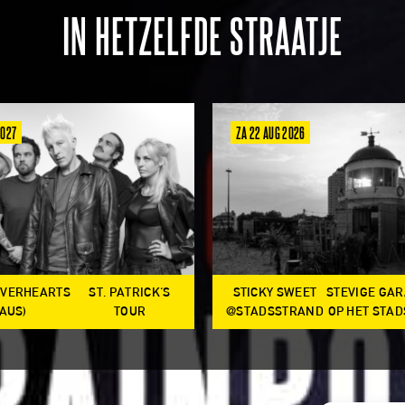
IN HETZELFDE STRAATJE
2027
ZA 22 AUG 2026
OVERHEARTS
ST. PATRICK'S
STICKY SWEET
STEVIGE GA
(AUS)
TOUR
@STADSSTRAND
OP HET STA