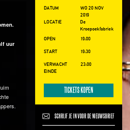
DATUM
WO 20 NOV
2019
LOCATIE
De
komen.
Kroepoekfabriek
OPEN
19:00
lf uur
START
19:30
VERWACHT
23:00
EINDE
ruim
TICKETS KOPEN
chte
appers.
SCHRIJF JE IN VOOR DE NIEUWSBRIEF