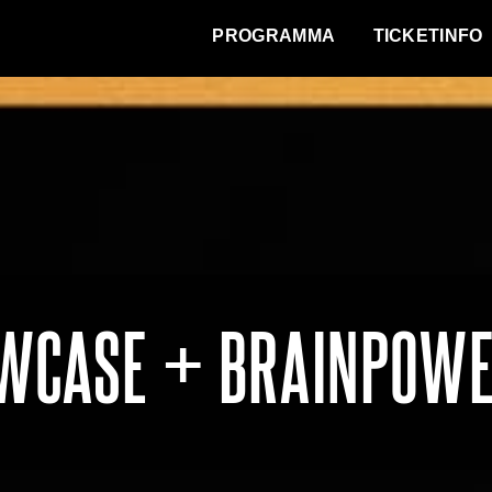
WAT VINDT DE STAD?
PROGRAMMA
TICKETINFO
OWCASE + BRAINPOW