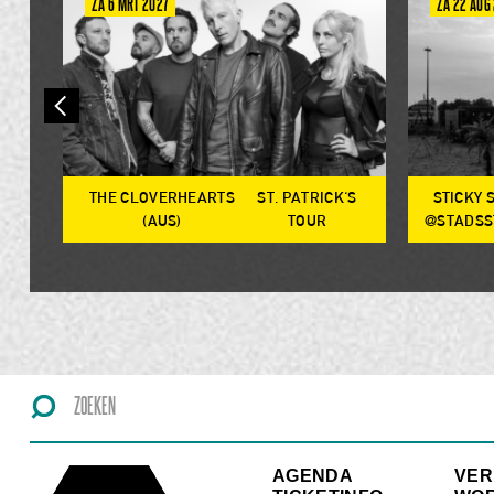
ZA 6 MRT 2027
ZA 22 AUG
THE CLOVERHEARTS
ST. PATRICK'S
STICKY 
OP
(AUS)
TOUR
@STADSS
AGENDA
VE