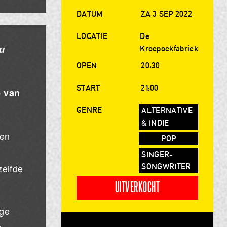
DATUM
ZA 3 SEP 2022
LOCATIE
De
nu
Kroepoekfabriek
OPEN
20:30
START
21:00
e van
GENRE
ALTERNATIVE
& INDIE
oen
POP
SINGER-
SONGWRITER
zelfde
UITVERKOCHT
ige