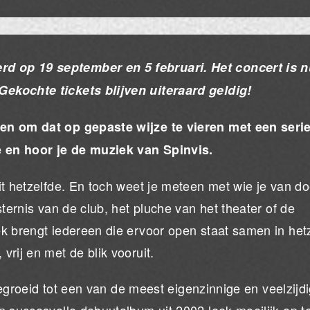
erd op
19 september en 5 februari. Het concert is 
ekochte tickets blijven uiteraard geldig!
den om dat op gepaste wijze te vieren met een seri
 en hoor je de muziek van Spinvis.
it hetzelfde. En toch weet je meteen met wie je van d
sternis van de club, het pluche van het theater of de
ek brengt iedereen die ervoor open staat samen in het
rij en met de blik vooruit.
tgegroeid tot een van de meest eigenzinnige en veelzijd