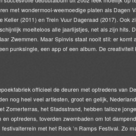
n succesvolle debuutalbum uit 2002 leek moeilijk op t
venaren met wondermooi-weemoedige platen als Dagen 
e Keller (2011) en Trein Vuur Dageraad (2017). Ook zi
jnlijk moeiteloos alle jaarlijstjes, net als zijn hits. 
ar Zwemmen. Maar Spinvis staat nooit stil: er komt al
een punksingle, een app of een album. De creativiteit 
ekfabriek officieel de deuren met optredens van De
n nog heel veel artiesten, groot en gelijk, Nederlan
et Zomerterras, het Stadsstrand, hebben talloze jong
cten en optredens, toverden zwembaden om tot dampen
festivalterrein met het Rock ’n Ramps Festival. Zo m