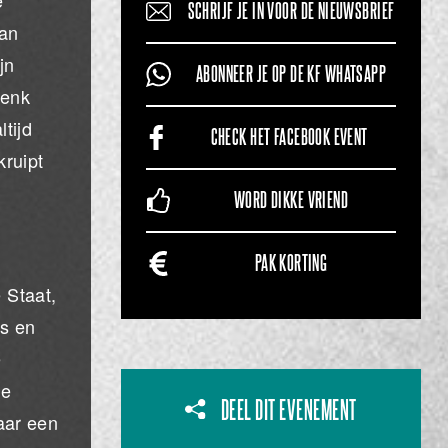
e
SCHRIJF JE IN VOOR DE NIEUWSBRIEF
Van
jn
ABONNEER JE OP DE KF WHATSAPP
Denk
tijd
CHECK HET FACEBOOK EVENT
kruipt
WORD DIKKE VRIEND
PAK KORTING
 Staat,
ds en
e
de
DEEL DIT EVENEMENT
aar een