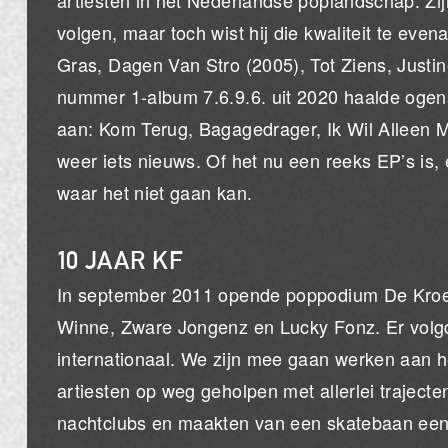
artiesten in het Nederlandse poplandschap. Zij
volgen, maar toch wist hij die kwaliteit te e
Gras, Dagen Van Stro (2005), Tot Ziens, Justin
nummer 1-album 7.6.9.6. uit 2020 haalde ogenschi
aan: Kom Terug, Bagagedrager, Ik Wil Alleen Ma
weer iets nieuws. Of het nu een reeks EP’s is, 
waar het niet gaan kan.
10 JAAR KF
In september 2011 opende poppodium De Kroepo
Winne, Zware Jongenz en Lucky Fonz. Er volgde
internationaal. We zijn mee gaan werken aan h
artiesten op weg geholpen met allerlei traje
nachtclubs en maakten van een skatebaan een 