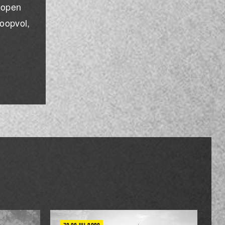
r open
oopvol,