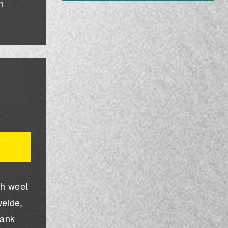
n
ch weet
weide,
lank