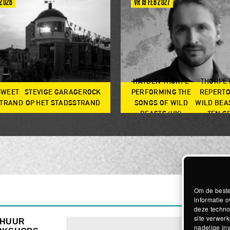
 2026
VR 19 FEB 2027
HAYDEN THORPE
THORPE
SWEET
STEVIGE GARAGEROCK
PERFORMING THE
REPERTO
TRAND
OP HET STADSSTRAND
SONGS OF WILD
WILD BEA
BEASTS (UK)
TEN G
Om de beste
informatie o
deze techno
site verwerk
RHUUR
nadelige in