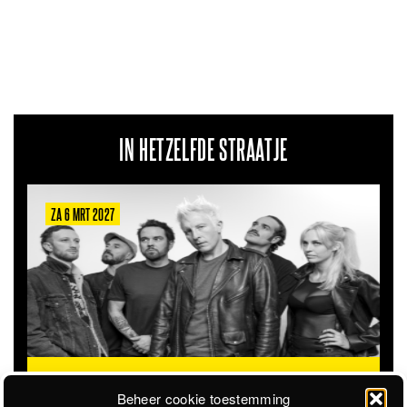
IN HETZELFDE STRAATJE
ZA 22 AUG 2026
STICKY SWEET
STEVIGE G
. PATRICK'S TOUR
@STADSSTRAND
STA
Beheer cookie toestemming