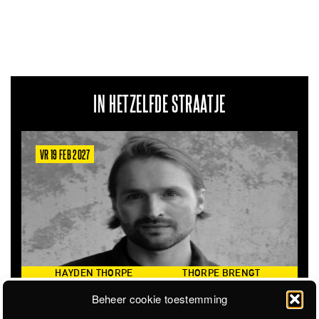
IN HETZELFDE STRAATJE
VR 19 FEB 2027
HAYDEN THORPE
THORPE BRENGT
PERFORMING THE SONGS
REPERTOIRE VAN WILD
Beheer cookie toestemming
OF WILD BEASTS (UK)
BEASTS WEER TEN GEHORE