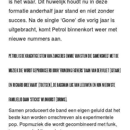
is het waar. Dit huwelijk houdt nu in deze
formatie anderhalf jaar stand en niet zonder
succes. Na de single ‘Gone’ die vorig jaar is
uitgebracht, komt Petrol binnenkort weer met
nieuwe nummers aan.
PETROL IS DE KRACHTIGE STEM VAN ZANGERES EMMIE VAN STIJN DIE SAMENSMELT MET DE
MUZIEK DIE WORDT GEPRODUCEERD DOOR ‘FOUNDING FATHERS’ DAAN VAN DER VLIET (GITAAR)
EN RICHARD BREEVAART (TOETSEN), DE BASSMAN LUC VAN LEEUWEN EN HUN NIEUWSTE
FAMILIELID DAAN ‘STICKS’ WIJNHORST (DRUMS).
Samen produceert de band een eigen geluid dat het
beste kan worden omschreven als experimentele
pop. Popmuziek die wordt gecombineerd met funk,