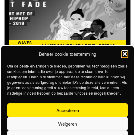
WAVES
WAVES DON'T FADE NEEMT JE TERUG
DON’T
NAAR DE ICONISCHE ZOMER VAN 2016
Beheer cookie toestemming
FADE
Om de beste ervaringen te bieden, gebruiken wij technologieën zoals
cookies om informatie over je apparaat op te slaan en/of te
raadplegen. Door in te stemmen met deze technologieën kunnen wij
gegevens zoals surfgedrag of unieke ID's op deze site verwerken. Als
je geen toestemming geeft of uw toestemming intrekt, kan dit een
nadelige invloed hebben op bepaalde functies en mogelijkheden.
Accepteren
Weigeren