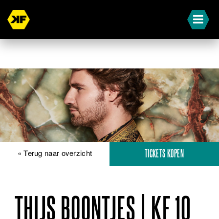
« Terug naar overzicht
TICKETS KOPEN
THIJS BOONTJES | KF 10