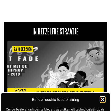
IN HETZELFDE STRAATJE
ZA 10 OKT 2026
WAVES
WAVES DON'T FADE NEEMT JE TERUG
DON’T
NAAR DE ICONISCHE ZOMER VAN 2016
Beheer cookie toestemming
FADE
Om de beste ervaringen te bieden, gebruiken wij technologieën zoals