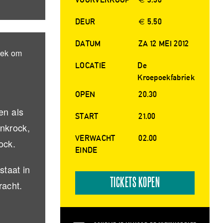
DEUR
€ 5.50
DATUM
ZA 12 MEI 2012
lek om
LOCATIE
De
Kroepoekfabriek
OPEN
20.30
en als
START
21.00
unkrock,
VERWACHT
02.00
ock.
EINDE
taat in
TICKETS KOPEN
racht.