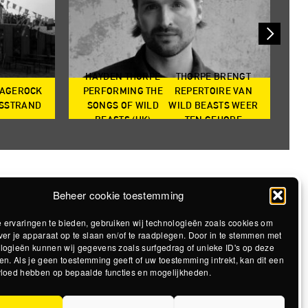
HAYDEN THORPE
THORPE BRENGT
RAGEROCK
PERFORMING THE
REPERTOIRE VAN
SO
DSSTRAND
SONGS OF WILD
WILD BEASTS WEER
BEASTS (UK)
TEN GEHORE
Beheer cookie toestemming
 ervaringen te bieden, gebruiken wij technologieën zoals cookies om
ver je apparaat op te slaan en/of te raadplegen. Door in te stemmen met
logieën kunnen wij gegevens zoals surfgedrag of unieke ID's op deze
en. Als je geen toestemming geeft of uw toestemming intrekt, kan dit een
vloed hebben op bepaalde functies en mogelijkheden.