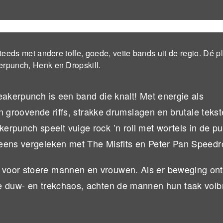
eeds met andere toffe, goede, vette bands uit de regio. Dé p
rpunch, Henk en Dropskill.
eakerpunch is een band die knalt! Met energie als
an groovende riffs, strakke drumslagen en brutale tekst
rpunch speelt vuige rock ’n roll met wortels in de p
 eens vergeleken met The Misfits en Peter Pan Speedr
voor stoere mannen en vrouwen. Als er beweging onts
e duw- en trekchaos, achten de mannen hun taak volb