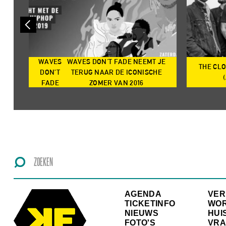
WAVES
WAVES DON'T FADE NEEMT JE
THE CL
N
DON’T
TERUG NAAR DE ICONISCHE
TS
FADE
ZOMER VAN 2016
AGENDA
VE
TICKETINFO
WO
NIEUWS
HUI
FOTO'S
VRA