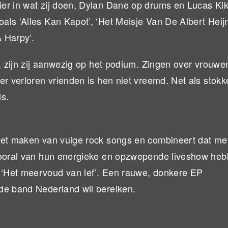
er in wat zij doen, Dylan Dane op drums en Lucas Kik
ls ‘Alles Kan Kapot’, ‘Het Meisje Van De Albert Heij
 Harpy’.
m, zijn zij aanwezig op het podium. Zingen over vrouwe
er verloren vrienden is hen niet vreemd. Net als stokk
is.
 het maken van vuige rock songs en combineert dat me
 vooral van hun energieke en opzwepende liveshow heb
‘Het meervoud van lef’. Een rauwe, donkere EP
de band Nederland wil bereiken.