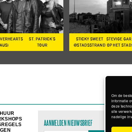
OVERHEARTS
ST. PATRICK'S
STICKY SWEET
STEVIGE GA
(AUS)
TOUR
@STADSSTRAND
OP HET STA
Om de beste
informatie o
deze techno
site verwerk
RHUUR
nadelige in
RKSHOPS
AANMELDEN NIEUWSBRIEF
SREGELS
GEN