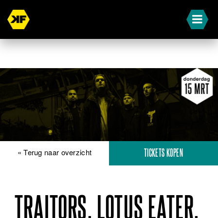
« Terug naar overzicht
TICKETS KOPEN
TRAITORS, LOTUS EATER,