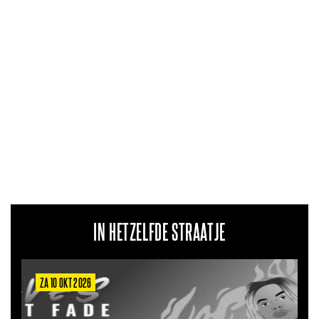
IN HETZELFDE STRAATJE
OKT 2026
ZA 6 MRT 2027