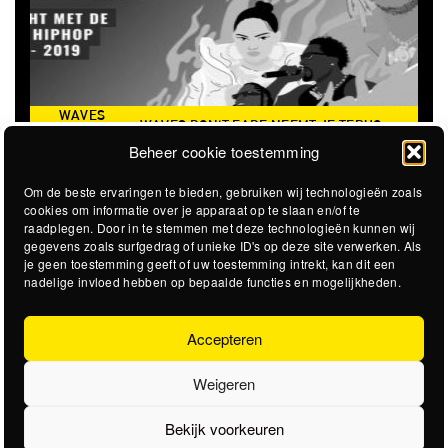
ES
WAVES DON'T FADE NEEMT JE TERUG
’T
THE CLOVER
NAAR DE ICONISCHE ZOMER VAN 2016
Beheer cookie toestemming
DE
Om de beste ervaringen te bieden, gebruiken wij technologieën zoals
cookies om informatie over je apparaat op te slaan en/of te
raadplegen. Door in te stemmen met deze technologieën kunnen wij
gegevens zoals surfgedrag of unieke ID's op deze site verwerken. Als
je geen toestemming geeft of uw toestemming intrekt, kan dit een
nadelige invloed hebben op bepaalde functies en mogelijkheden.
Accepteren
Weigeren
Bekijk voorkeuren