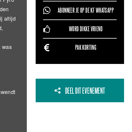
nden
ABONNEER JE OP DE KF WHATSAPP
 altijd
d,
WORD DIKKE VRIEND
,
t was
PAK KORTING
DEEL DIT EVENEMENT
anwendt