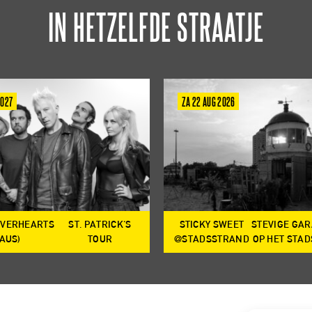
IN HETZELFDE STRAATJE
2027
ZA 22 AUG 2026
OVERHEARTS
ST. PATRICK'S
STICKY SWEET
STEVIGE GA
(AUS)
TOUR
@STADSSTRAND
OP HET STA