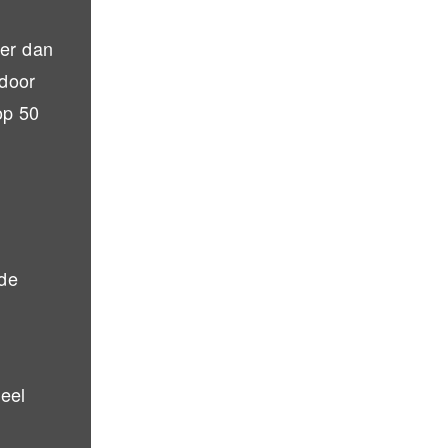
eer dan
 door
op 50
 de
veel