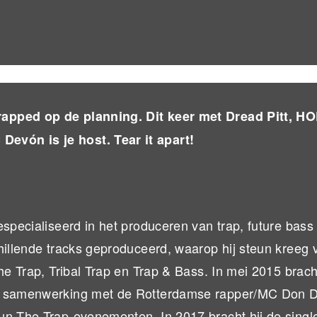
rapped op de planning. Dit keer met Dread Pitt, H
evón is je host. Tear it apart!
especialiseerd in het produceren van trap, future bass
hillende tracks geproduceerd, waarop hij steun kreeg 
he Trap, Tribal Trap en Trap & Bass. In mei 2015 bracht
in samenwerking met de Rotterdamse rapper/MC Don 
un The Trap-evenementen. In 2017 bracht hij de singl