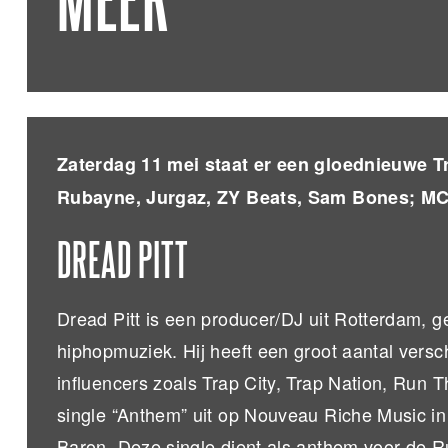
MEER
Zaterdag 11 mei staat er een gloednieuwe T
Rubayne, Jurgaz, ZY Beats, Sam Bones; MC D
DREAD PITT
Dread Pitt is een producer/DJ uit Rotterdam, g
hiphopmuziek. Hij heeft een groot aantal versc
influencers zoals Trap City, Trap Nation, Run T
single “Anthem” uit op Nouveau Riche Music 
Baron. Deze single dient als anthem voor de R