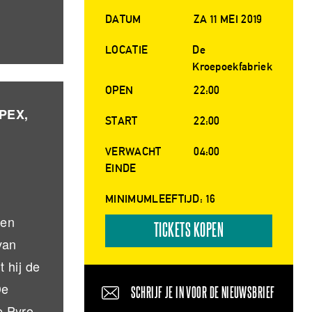
DATUM
ZA 11 MEI 2019
LOCATIE
De
Kroepoekfabriek
OPEN
22:00
OPEX,
START
22:00
VERWACHT
04:00
EINDE
MINIMUMLEEFTIJD: 16
 en
TICKETS KOPEN
van
 hij de
De
SCHRIJF JE IN VOOR DE NIEUWSBRIEF
e Pyro