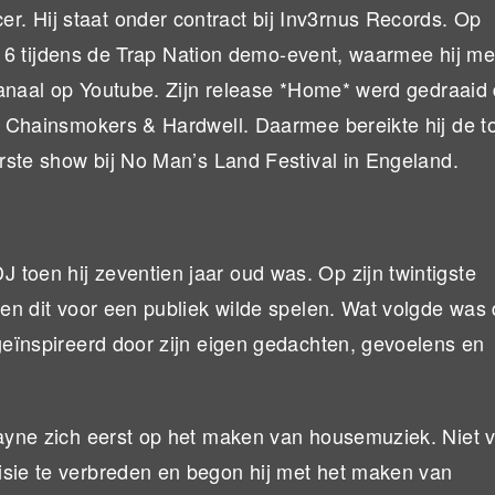
. Hij staat onder contract bij Inv3rnus Records. Op
n 2016 tijdens de Trap Nation demo-event, waarmee hij m
apkanaal op Youtube. Zijn release *Home* werd gedraaid
he Chainsmokers & Hardwell. Daarmee bereikte hij de t
erste show bij No Man’s Land Festival in Engeland.
toen hij zeventien jaar oud was. Op zijn twintigste
n en dit voor een publiek wilde spelen. Wat volgde was
 geïnspireerd door zijn eigen gedachten, gevoelens en
bayne zich eerst op het maken van housemuziek. Niet 
isie te verbreden en begon hij met het maken van