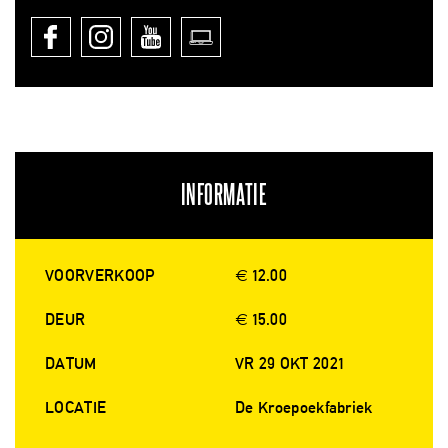
INFORMATIE
VOORVERKOOP
€ 12.00
DEUR
€ 15.00
DATUM
VR 29 OKT 2021
LOCATIE
De Kroepoekfabriek