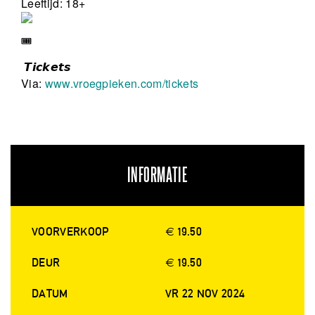
Leeftijd: 18+
𝙏𝙞𝙘𝙠𝙚𝙩𝙨
Via:
www.vroegpieken.com/tickets
INFORMATIE
VOORVERKOOP
€ 19.50
DEUR
€ 19.50
DATUM
VR 22 NOV 2024