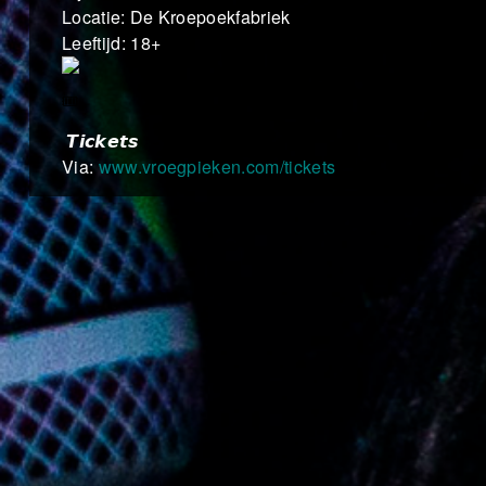
Locatie: De Kroepoekfabriek
Leeftijd: 18+
𝙏𝙞𝙘𝙠𝙚𝙩𝙨
Via:
www.vroegpieken.com/tickets