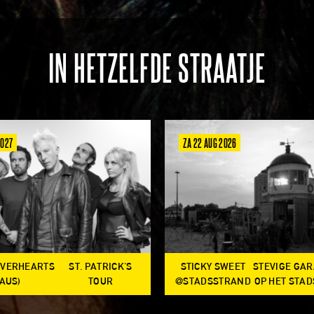
IN HETZELFDE STRAATJE
2027
ZA 22 AUG 2026
OVERHEARTS
ST. PATRICK'S
STICKY SWEET
STEVIGE GA
(AUS)
TOUR
@STADSSTRAND
OP HET STA