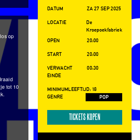
DATUM
ZA 27 SEP 2025
LOCATIE
De
Kroepoekfabriek
los op
OPEN
20:00
START
20:00
VERWACHT
00:30
EINDE
draaid
je tot 10
MINIMUMLEEFTIJD: 18
k.
GENRE
POP
TICKETS KOPEN