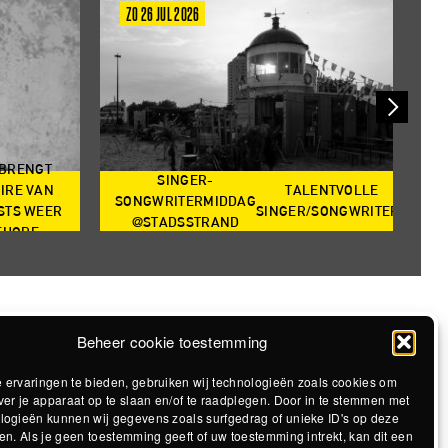
ZO 26 JUL 2026
V
 BRENGT
SINGER-
IRE VAN
TALENTVOLLE
SONGWRITERMIDDAG
STS WEER
SINGER/SONGWRITERS
@STADSSTRAND
@S
EHORE
Beheer cookie toestemming
 ervaringen te bieden, gebruiken wij technologieën zoals cookies om
ver je apparaat op te slaan en/of te raadplegen. Door in te stemmen met
logieën kunnen wij gegevens zoals surfgedrag of unieke ID's op deze
en. Als je geen toestemming geeft of uw toestemming intrekt, kan dit een