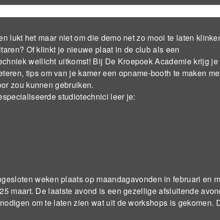
en lukt het maar niet om die demo net zo mooi te laten klinken
taren? Of klinkt je nieuwe plaat in de club als een
hniek wellicht uitkomst! Bij De Kroepoek Academie krijg je
teren, tips om van je kamer een opname-booth te maken me
voor zou kunnen gebruiken.
specialiseerde studiotechnici leer je:
gesloten weken plaats op maandagavonden in februari en m
 25 maart. De laatste avond is een gezellige afsluitende avo
tnodigen om te laten zien wat uit de workshops is gekomen. D