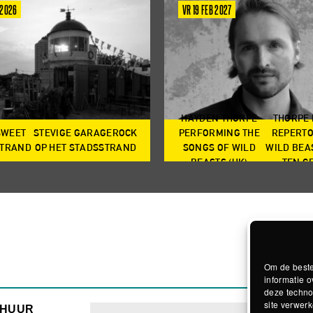
 2026
VR 19 FEB 2027
HAYDEN THORPE
THORPE
SWEET
STEVIGE GARAGEROCK
PERFORMING THE
REPERTO
TRAND
OP HET STADSSTRAND
SONGS OF WILD
WILD BEA
BEASTS (UK)
TEN G
Om de beste
informatie o
deze techno
site verwerk
RHUUR