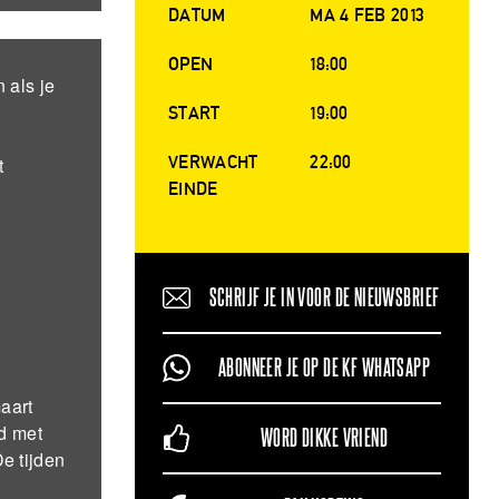
DATUM
MA 4 FEB 2013
OPEN
18:00
 als je
START
19:00
VERWACHT
22:00
t
EINDE
SCHRIJF JE IN VOOR DE NIEUWSBRIEF
ABONNEER JE OP DE KF WHATSAPP
aart
nd met
WORD DIKKE VRIEND
e tijden