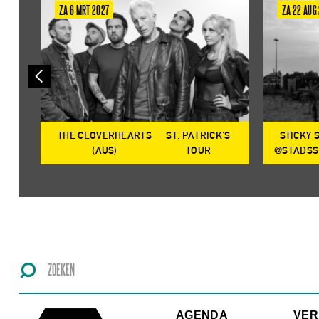
ZA 6 MRT 2027
ZA 22 AUG
THE CLOVERHEARTS
ST. PATRICK'S
STICKY 
OP
(AUS)
TOUR
@STADSS
AGENDA
VE