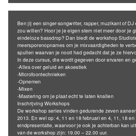
Ben jij een singer-songwriter, rapper, muzikant of DJ 
zou willen? Hoor je je eigen stem niet meer door je gi
eindeloze bassdrop? Dan biedt de workshop Studiotec
meersporenopnames om je mixvaardigheden te verbe
spullen waarvan je nooit had gedacht dat je ze hier
In deze cursus, die wordt gegeven door ervaren en ge
-Alles over geluid en akoestiek
-Microfoontechnieken
-Opnemen
-Mixen
-Mastering om je plaat echt te laten knallen
Inschrijving Workshops
De workshop series vinden gedurende zeven aaneen
2013. En wel op: 4, 11 en 18 februari en 4, 11, 18 en
eindpresentatie, waarvoor je ook je achterban kan ui
van de workshop zijn: 19.00 – 22.00 uur.