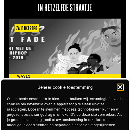
IN HETZELFDE STRAATJE
ZA 10 OKT 2026
WAVES
WAVES DON'T FADE NEEMT JE TERUG
DON’T
NAAR DE ICONISCHE ZOMER VAN 2016
Beheer cookie toestemming
FADE
Om de beste ervaringen te bieden, gebruiken wij technologieën zoals
cookies om informatie over je apparaat op te slaan en/of te
raadplegen. Door in te stemmen met deze technologieën kunnen wij
gegevens zoals surfgedrag of unieke ID's op deze site verwerken. Als
je geen toestemming geeft of uw toestemming intrekt, kan dit een
nadelige invloed hebben op bepaalde functies en mogelijkheden.