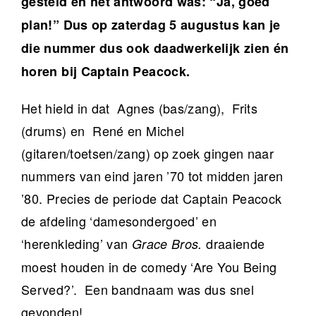
gesteld en het antwoord was: “Ja, goed
plan!” Dus op zaterdag 5 augustus kan je
die nummer dus ook daadwerkelijk zien én
horen bij Captain Peacock.
Het hield in dat Agnes (bas/zang), Frits
(drums) en René en Michel
(gitaren/toetsen/zang) op zoek gingen naar
nummers van eind jaren ’70 tot midden jaren
’80. Precies de periode dat Captain Peacock
de afdeling ‘damesondergoed’ en
‘herenkleding’ van
draaiende
Grace Bros.
moest houden in de comedy ‘Are You Being
Served?’. Een bandnaam was dus snel
gevonden!