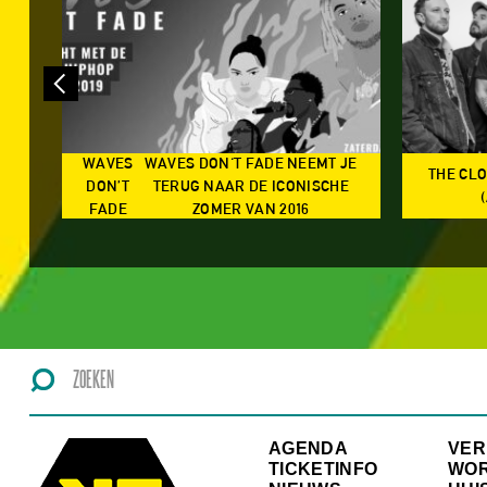
WAVES
WAVES DON'T FADE NEEMT JE
THE CL
N
DON’T
TERUG NAAR DE ICONISCHE
TS
FADE
ZOMER VAN 2016
AGENDA
VE
TICKETINFO
WO