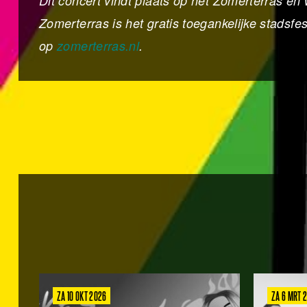
Dit concert vindt plaats op het Zomerterras e
Zomerterras is het gratis toegankelijke stadsfe
op
zomerterras.nl
.
ZA 10 OKT 2026
ZA 6 MRT 