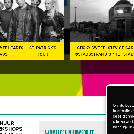
OVERHEARTS
ST. PATRICK'S
STICKY SWEET
STEVIGE GA
(AUS)
TOUR
@STADSSTRAND
OP HET STA
Om de beste
informatie o
deze techno
site verwerk
RHUUR
nadelige in
RKSHOPS
AANMELDEN NIEUWSBRIEF