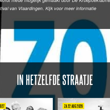
n wordt mede mogelijk gemaakt door De Kroepoekfabrie
stival van Vlaardingen. Kijk voor meer informatie
IN HETZELFDE STRAATJE
2027
ZA 22 AUG 2026