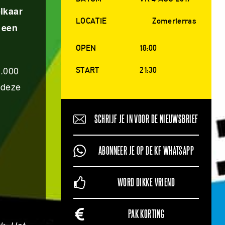
lkaar
LOCATIE
Zomerterras
 een
OPEN
18:00
0.000
START
21:30
 deze
SCHRIJF JE IN VOOR DE NIEUWSBRIEF
ABONNEER JE OP DE KF WHATSAPP
WORD DIKKE VRIEND
PAK KORTING