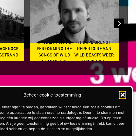
HAYDEN THORPE
THORPE BRENGT
RAGEROCK
PERFORMING THE
REPERTOIRE VAN
SO
DSSTRAND
SONGS OF WILD
WILD BEASTS WEER
BEASTS (UK)
TEN GEHORE
Beheer cookie toestemming
 ervaringen te bieden, gebruiken wij technologieën zoals cookies om
ver je apparaat op te slaan en/of te raadplegen. Door in te stemmen met
logieën kunnen wij gegevens zoals surfgedrag of unieke ID's op deze
en. Als je geen toestemming geeft of uw toestemming intrekt, kan dit een
vloed hebben op bepaalde functies en mogelijkheden.