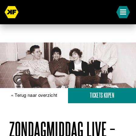
« Terug naar overzicht
TICKETS KOPEN
ZONDAGMIDDAG LIVE –