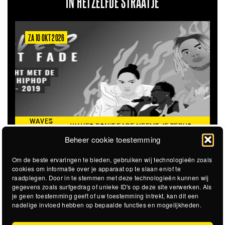
IN HETZELFDE STRAATJE
ZA 10 OKT 2026
WAVES
WAVES DON'T FADE NEEMT JE TERUG
DON’T
NAAR DE ICONISCHE ZOMER VAN 2016
Beheer cookie toestemming
FADE
Om de beste ervaringen te bieden, gebruiken wij technologieën zoals
cookies om informatie over je apparaat op te slaan en/of te
raadplegen. Door in te stemmen met deze technologieën kunnen wij
gegevens zoals surfgedrag of unieke ID's op deze site verwerken. Als
je geen toestemming geeft of uw toestemming intrekt, kan dit een
nadelige invloed hebben op bepaalde functies en mogelijkheden.