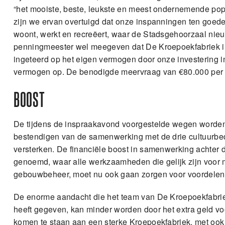
“het mooiste, beste, leukste en meest ondernemende po
zijn we ervan overtuigd dat onze inspanningen ten goed
woont, werkt en recreëert, waar de Stadsgehoorzaal nieuwe
penningmeester wel meegeven dat De Kroepoekfabriek in 
ingeteerd op het eigen vermogen door onze investering in
vermogen op. De benodigde meervraag van €80.000 per j
BOOST
De tijdens de inspraakavond voorgestelde wegen worden
bestendigen van de samenwerking met de drie cultuurbe
versterken. De financiële boost in samenwerking achter 
genoemd, waar alle werkzaamheden die gelijk zijn voor me
gebouwbeheer, moet nu ook gaan zorgen voor voordelen 
De enorme aandacht die het team van De Kroepoekfabr
heeft gegeven, kan minder worden door het extra geld voo
komen te staan aan een sterke Kroepoekfabriek, met ook