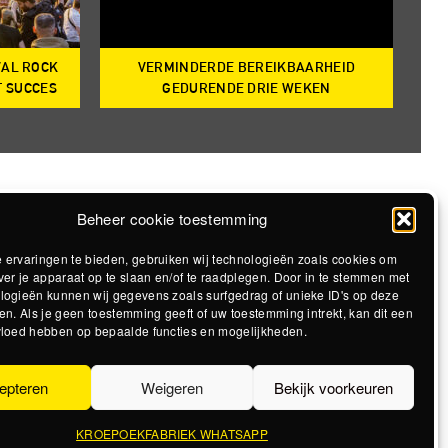
VAL ROCK
VERMINDERDE BEREIKBAARHEID
T
T SUCCES
GEDURENDE DRIE WEKEN
Beheer cookie toestemming
 ervaringen te bieden, gebruiken wij technologieën zoals cookies om
ver je apparaat op te slaan en/of te raadplegen. Door in te stemmen met
logieën kunnen wij gegevens zoals surfgedrag of unieke ID's op deze
en. Als je geen toestemming geeft of uw toestemming intrekt, kan dit een
vloed hebben op bepaalde functies en mogelijkheden.
epteren
Weigeren
Bekijk voorkeuren
KROEPOEKFABRIEK WHATSAPP
Realisatie The MindOffice