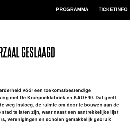
WAT VINDT DE STAD?
PROGRAMMA
TICKETINFO
ORZAAL GESLAAGD
erderheid vóór een toekomstbestendige
king met De Kroepoekfabriek en KADE40. Dat geeft
de weg insloeg, de ruimte om door te bouwen aan de
ad te laten zijn, waar naast een aantrekkelijke lijst
ers, verenigingen en scholen gemakkelijk gebruik