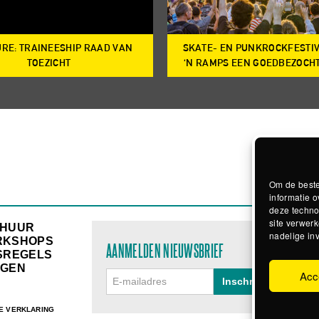
RE: TRAINEESHIP RAAD VAN
SKATE- EN PUNKROCKFESTI
TOEZICHT
‘N RAMPS EEN GOEDBEZOCH
Om de beste
informatie o
deze techno
site verwerk
RHUUR
nadelige in
RKSHOPS
AANMELDEN NIEUWSBRIEF
SREGELS
GEN
Acc
E VERKLARING