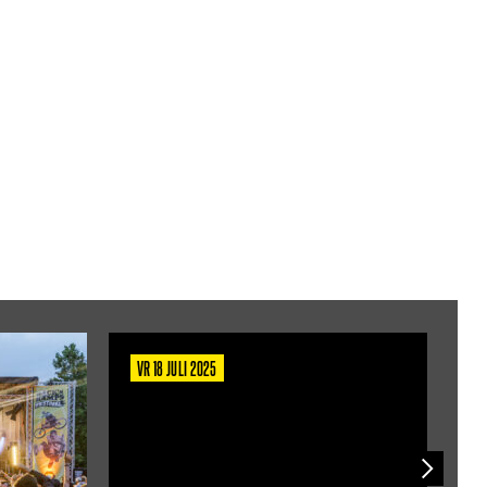
VR 18 JULI 2025
D