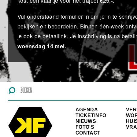
kost een kaartje voor het traject €25,-.
Vul onderstaand formulier in om je in te schr
bekijken en beoordelen. Binnen één week ontva
je ook de betaallink. Je inschrijving is na betali
woensdag 14 mei.
AGENDA
VE
TICKETINFO
WO
NIEUWS
HUI
FOTO'S
VRA
CONTACT