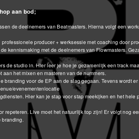
shop aan bod;
 tussen de deelnemers van Beatmasters. Hierna volgt een wor
en professionele producer + werksessie met coaching door pr
gt de kennismaking met de deelnemers van Flowmasters. Gez
s de studio in. Hier leer je hoe je gezamenlijk een track maa
ot aan het mixen en masteren van de nummers.
 de branding voor de EP aan de slag gegaan. Tevens wordt er
venue/evenementenlocatie
diensten. Hier kan je stap voor stap meekijken en het hele 
r repeteren. Live moet het natuurlijk top zijn! Er volgt nog ee
e branding.