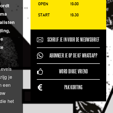
OPEN
19:00
ordt
mma
START
19:30
alisten
ding,
te
SCHRIJF JE IN VOOR DE NIEUWSBRIEF
te
ABONNEER JE OP DE KF WHATSAPP
Levels
WORD DIKKE VRIEND
ijg je
n een
PAK KORTING
new
die het