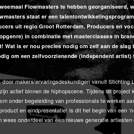
 tweemaal Flowmasters te hebben georganiseerd, w
Flowmasters staat er een talentontwikkelingsprogra
ucers uit regio Groot Rotterdam. Producers en voc
opgenre) in combinatie met masterclasses in bran
! Wat is er nou precies nodig om zelf aan de slag 
dig om een zelfvoorzienende (independent artist) 
 door makers/ervaringsdeskundigen vanuit Stichting 
jn actief binnen de hiphopscene. Tijdens dit project kr
 om onder begeleiding van professionals te werken aa
product en eindpresentatie! Is dit het begin van een ‘
en wees onderdeel van een nieuwe generatie artiesten 