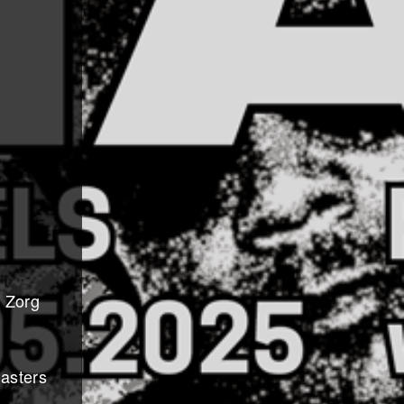
? Zorg
asters