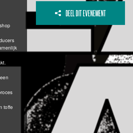
DEEL DIT EVENEMENT
kshop
oducers
amenlijk
kt.
 een
proces
n toffe