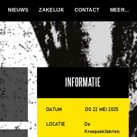
VACATURES
NIEUWS
ZAKELIJK
CONTACT
INFORMATIE
DATUM
DO 22 MEI 2025
LOCATIE
De
Kroepoekfabriek