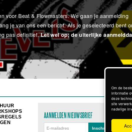
ijven voor Beat & Flowmasters. We gaan je aanmelding
ng je van ons een bericht. Als je geselecteerd bent 
ng pas definitief.
Let wel op; de uiterlijke aanmeldd
Om de beste
informatie o
deze techno
site verwerk
RHUUR
nadelige in
RKSHOPS
AANMELDEN NIEUWSBRIEF
SREGELS
GEN
Acc