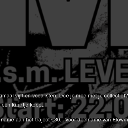
maal vijftien vocalisten. Doe je mee met je collectief
n een kaartje koopt.
lname aan het traject €30,- Voor deelname van Flowm