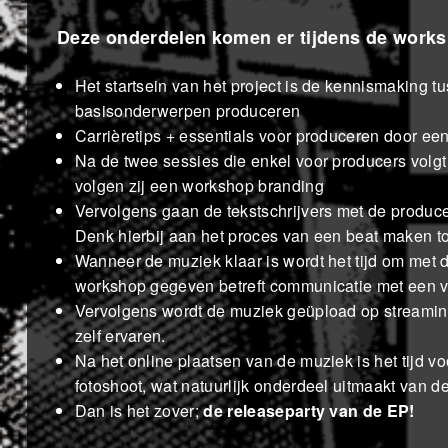
Deze onderdelen komen er tijdens de work
Het startsein van het project is de kennismaking
basisonderwerpen produceren
Carrièretips + essentials voor produceren door e
Na de twee sessies die enkel voor producers vol
volgen zij een workshop branding
Vervolgens gaan de tekstschrijvers met de producer
Denk hierbij aan het proces van een beat maken t
Wanneer de muziek klaar is wordt het tijd om met
workshop gegeven betreft communicatie met een 
Vervolgens wordt de muziek geüpload op streaming
zelf ervaren.
Na het online plaatsen van de muziek is het tijd voo
fotoshoot, wat natuurlijk onderdeel uitmaakt van d
Dan is het zover;
de releaseparty van de EP!