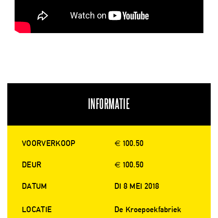
INFORMATIE
VOORVERKOOP
€ 100.50
DEUR
€ 100.50
DATUM
DI 8 MEI 2018
LOCATIE
De Kroepoekfabriek