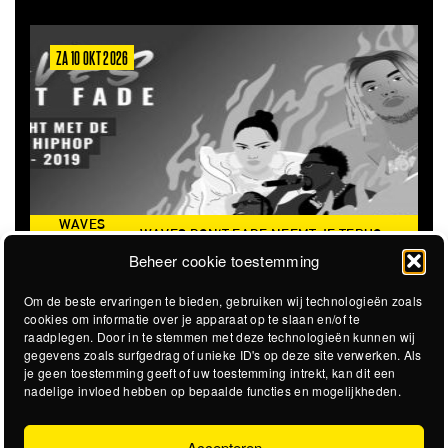
ZA 10 OKT 2026
ZA 6
WAVES
WAVES DON'T FADE NEEMT JE TERUG
DON’T
THE 
NAAR DE ICONISCHE ZOMER VAN 2016
Beheer cookie toestemming
FADE
Om de beste ervaringen te bieden, gebruiken wij technologieën zoals
cookies om informatie over je apparaat op te slaan en/of te
raadplegen. Door in te stemmen met deze technologieën kunnen wij
gegevens zoals surfgedrag of unieke ID's op deze site verwerken. Als
je geen toestemming geeft of uw toestemming intrekt, kan dit een
nadelige invloed hebben op bepaalde functies en mogelijkheden.
Accepteren