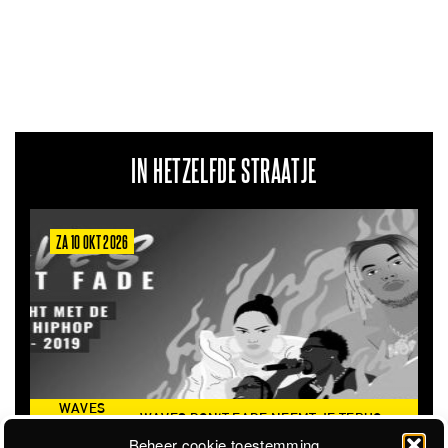
IN HETZELFDE STRAATJE
ZA 6 MRT 2027
MT JE TERUG
THE CLOVERHEARTS (AUS)
ST. PATRICK'S TO
MER VAN 2016
Beheer cookie toestemming