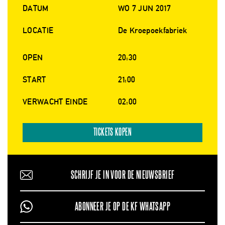
DATUM
WO 7 JUN 2017
LOCATIE
De Kroepoekfabriek
OPEN
20:30
START
21:00
VERWACHT EINDE
02:00
TICKETS KOPEN
SCHRIJF JE IN VOOR DE NIEUWSBRIEF
ABONNEER JE OP DE KF WHATSAPP