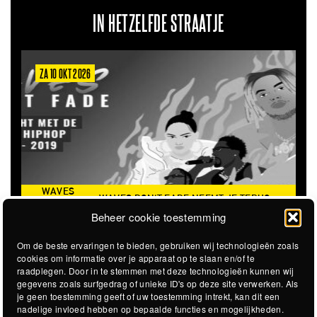
IN HETZELFDE STRAATJE
ZA 10 OKT 2026
WAVES
WAVES DON'T FADE NEEMT JE TERUG
DON’T
NAAR DE ICONISCHE ZOMER VAN 2016
Beheer cookie toestemming
FADE
Om de beste ervaringen te bieden, gebruiken wij technologieën zoals
cookies om informatie over je apparaat op te slaan en/of te
raadplegen. Door in te stemmen met deze technologieën kunnen wij
gegevens zoals surfgedrag of unieke ID's op deze site verwerken. Als
je geen toestemming geeft of uw toestemming intrekt, kan dit een
nadelige invloed hebben op bepaalde functies en mogelijkheden.