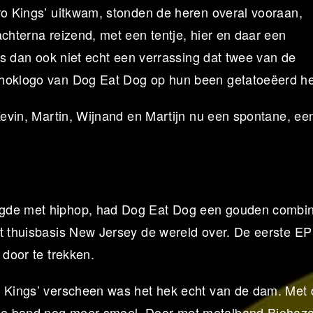
ro Kings’ uitkwam, stonden de heren overal vooraan,
achterna reizend, met een tentje, hier en daar een
 is dan ook niet echt een verrassing dat twee van de
enhoklogo van Dog Eat Dog op hun been getatoeëerd h
 Kevin, Martin, Wijnand en Martijn nu een spontane, e
ngde met hiphop, had Dog Eat Dog een gouden combina
it thuisbasis New Jersey de wereld over. De eerste EP
 door te trekken.
o Kings’ verscheen was het hek echt van de dam. Met
de band nog meer smoel. Door met metalband Biohaz