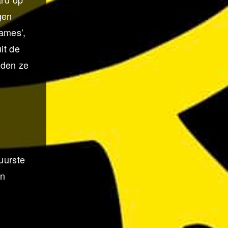
gen
ames’,
it de
eden ze
uurste
wn