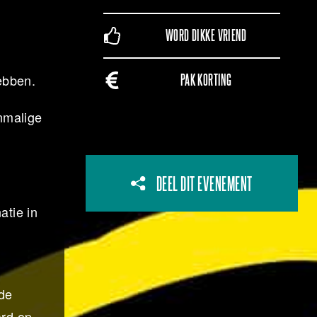
WORD DIKKE VRIEND
ebben.
PAK KORTING
enmalige
DEEL DIT EVENEMENT
tie in
 de
ard op