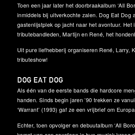
Toen een jaar later het doorbraakalbum ‘All Bo
inmiddels bij uitverkochte zalen. Dog Eat Dog 
gastenlijstplek op jacht naar het avontuur. Het
tributebandleden, Martijn en René, het hond
Uit pure liefhebberij organiseren René, Larry,
tributeshow!
DOG EAT DOG
Als één van de eerste bands die hardcore me
handen. Sinds begin jaren ’90 trekken ze vanu
‘Warrant’ (1993) gaf ze een vrijbrief om Europa
Echter, toen opvolger en debuutalbum ‘All Bor
komst van een saxofoon in hun muziek kreeg 