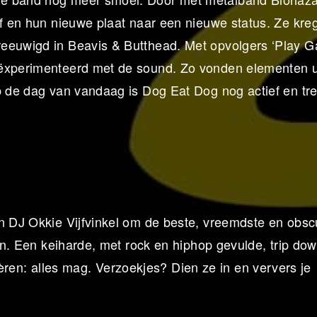
lf en hun nieuwe plaat naar een nieuwe status. Ze kre
reeuwigd in Beavis & Butthead. Met opvolgers ‘Play G
eëxperimenteerd met de sound. Zo vonden elementen u
op de dag van vandaag is Dog Eat Dog nog actief en tr
an DJ Okkie Vijfvinkel om de beste, vreemdste en obsc
len. Een keiharde, met rock en hiphop gevulde, trip do
n: alles mag. Verzoekjes? Dien ze in en ververs je