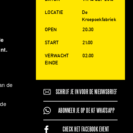
LOCATIE
De
Kroepoekfabriek
OPEN
20:30
le
START
21:00
nt.
VERWACHT
02:00
EINDE
van de
SCHRIJF JE IN VOOR DE NIEUWSBRIEF
 de
ABONNEER JE OP DE KF WHATSAPP
CHECK HET FACEBOOK EVENT