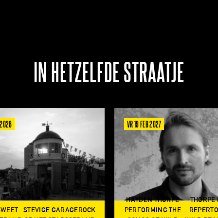
IN HETZELFDE STRAATJE
 2026
VR 19 FEB 2027
HAYDEN THORPE
THORPE
SWEET
STEVIGE GARAGEROCK
PERFORMING THE
REPERTO