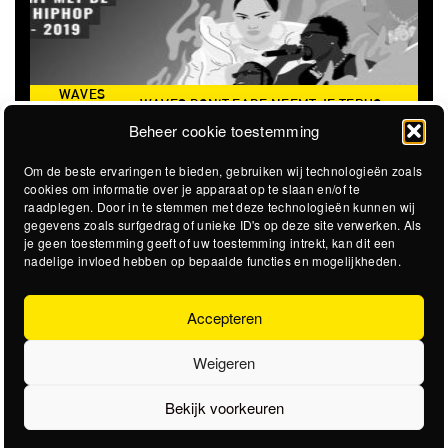
WAVES
WAVES DON'T FADE NEEMT JE TERUG
DON’T
NAAR DE ICONISCHE ZOMER VAN 2016
Beheer cookie toestemming
FADE
Om de beste ervaringen te bieden, gebruiken wij technologieën zoals
cookies om informatie over je apparaat op te slaan en/of te
raadplegen. Door in te stemmen met deze technologieën kunnen wij
gegevens zoals surfgedrag of unieke ID's op deze site verwerken. Als
je geen toestemming geeft of uw toestemming intrekt, kan dit een
nadelige invloed hebben op bepaalde functies en mogelijkheden.
Accepteren
Weigeren
Bekijk voorkeuren