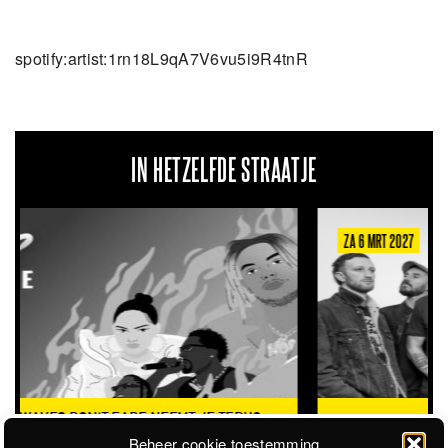
spotify:artist:1rn18L9qA7V6vu5i9R4tnR
IN HETZELFDE STRAATJE
ZA 6 MRT 2027
THE CLOVERHEARTS (AUS)
ST. PATRICK'S TOUR
Beheer cookie toestemming