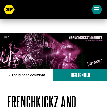
« Terug naar overzicht
TICKETS KOPEN
FRENCHKICKZ AND