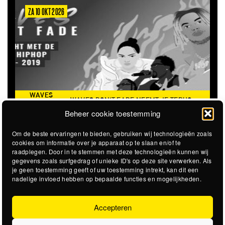
ZA 10 OKT 2026
WAVES
WAVES DON'T FADE NEEMT JE TERUG
DON’T
NAAR DE ICONISCHE ZOMER VAN 2016
Beheer cookie toestemming
FADE
Om de beste ervaringen te bieden, gebruiken wij technologieën zoals
cookies om informatie over je apparaat op te slaan en/of te
raadplegen. Door in te stemmen met deze technologieën kunnen wij
gegevens zoals surfgedrag of unieke ID's op deze site verwerken. Als
je geen toestemming geeft of uw toestemming intrekt, kan dit een
nadelige invloed hebben op bepaalde functies en mogelijkheden.
Accepteren