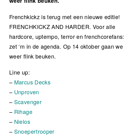
weer flink beuken.
Frenchkickz is terug met een nieuwe editie!
FRENCHKICKZ AND HARDER. Voor alle
hardcore, uptempo, terror en frenchcorefans:
zet ‘m in de agenda. Op 14 oktober gaan we
weer flink beuken.
Line up:
–
Marcus Decks
–
Unproven
–
Scavenger
–
Rihage
–
Nielos
–
Snoepertrooper