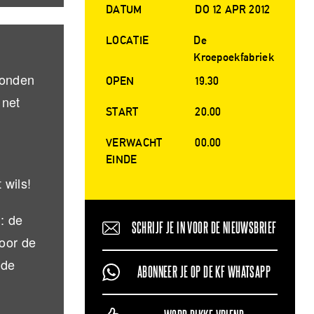
DATUM
DO 12 APR 2012
LOCATIE
De
e
Kroepoekfabriek
vonden
OPEN
19.30
 net
START
20.00
VERWACHT
00.00
EINDE
 wils!
: de
SCHRIJF JE IN VOOR DE NIEUWSBRIEF
voor de
 de
ABONNEER JE OP DE KF WHATSAPP