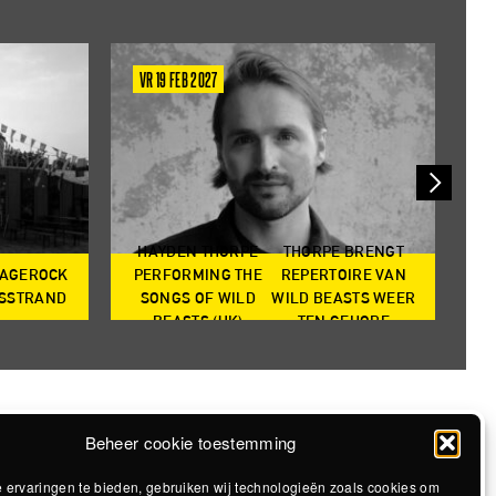
VR 19 FEB 2027
Z
HAYDEN THORPE
THORPE BRENGT
RAGEROCK
PERFORMING THE
REPERTOIRE VAN
SO
DSSTRAND
SONGS OF WILD
WILD BEASTS WEER
BEASTS (UK)
TEN GEHORE
Beheer cookie toestemming
 ervaringen te bieden, gebruiken wij technologieën zoals cookies om