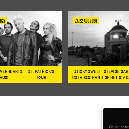
2027
ZA 22 AUG 2026
OVERHEARTS
ST. PATRICK'S
STICKY SWEET
STEVIGE GA
(AUS)
TOUR
@STADSSTRAND
OP HET STA
Om de beste