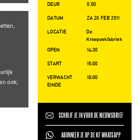
DEUR
0,00
DATUM
ZA 26 FEB 2011
etten,
LOCATIE
De
Kroepoekfabriek
OPEN
14:30
START
15:00
rlijk
VERWACHT
18:00
an ook;
EINDE
SCHRIJF JE IN VOOR DE NIEUWSBRIEF
ABONNEER JE OP DE KF WHATSAPP