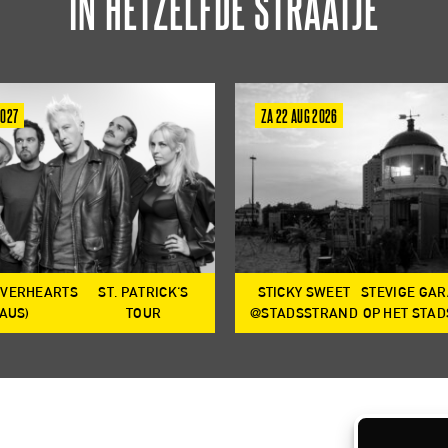
IN HETZELFDE STRAATJE
2027
ZA 22 AUG 2026
OVERHEARTS
ST. PATRICK'S
STICKY SWEET
STEVIGE GA
(AUS)
TOUR
@STADSSTRAND
OP HET STA