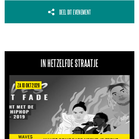
DEEL DIT EVENEMENT
IN HETZELFDE STRAATJE
ZA 10 OKT 2026
ZA 6
WAVES