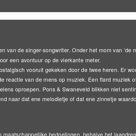
en van de singer-songwriter. Onder het mom van ‘de 
 voor een avontuur op de vierkante meter.
nostalgisch vooruit gekeken door de twee heren. Er wo
de reactie van de mens op muziek. Een flard muziek o
elens oproepen. Pons & Swaneveld blikken niet senti
ekend naar dat ene melodietje of dat ene zinnetje waard
 en maatschappelijke bedoelingen, behalve het laagdre