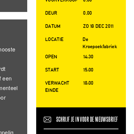
DEUR
0,00
DATUM
ZO 18 DEC 2011
LOCATIE
De
Kroepoekfabriek
mooste
OPEN
14:30
rdt
START
15:00
f een
VERWACHT
18:00
menteel
EINDE
oor
SCHRIJF JE IN VOOR DE NIEUWSBRIEF
mpelig