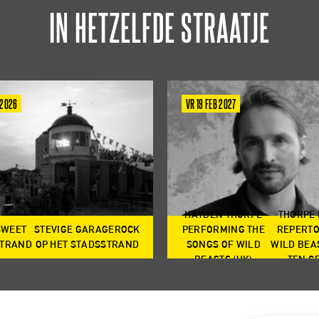
IN HETZELFDE STRAATJE
 2026
VR 19 FEB 2027
HAYDEN THORPE
THORPE
SWEET
STEVIGE GARAGEROCK
PERFORMING THE
REPERTO
TRAND
OP HET STADSSTRAND
SONGS OF WILD
WILD BEA
BEASTS (UK)
TEN G