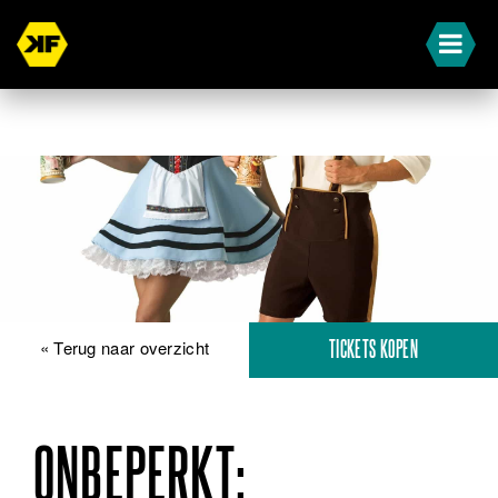
« Terug naar overzicht
TICKETS KOPEN
ONBEPERKT: