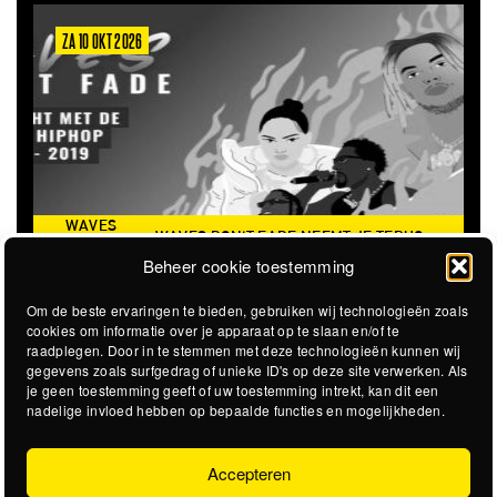
26
ZA 6 MRT 2027
WAVES DON'T FADE NEEMT JE TERUG
THE CLOVERHEAR
NAAR DE ICONISCHE ZOMER VAN 2016
Beheer cookie toestemming
Om de beste ervaringen te bieden, gebruiken wij technologieën zoals
cookies om informatie over je apparaat op te slaan en/of te
raadplegen. Door in te stemmen met deze technologieën kunnen wij
gegevens zoals surfgedrag of unieke ID's op deze site verwerken. Als
je geen toestemming geeft of uw toestemming intrekt, kan dit een
nadelige invloed hebben op bepaalde functies en mogelijkheden.
Accepteren