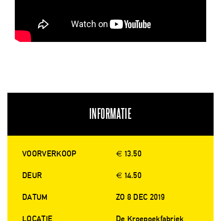
INFORMATIE
VOORVERKOOP
€ 13.50
DEUR
€ 14.50
DATUM
ZO 8 DEC 2019
LOCATIE
De Kroepoekfabriek