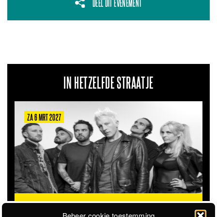
DEEL DIT EVENEMENT
IN HETZELFDE STRAATJE
ZA 6 MRT 2027
THE CLOVERHEARTS (AUS)
ST. PATRICK'S TOUR
Beheer cookie toestemming