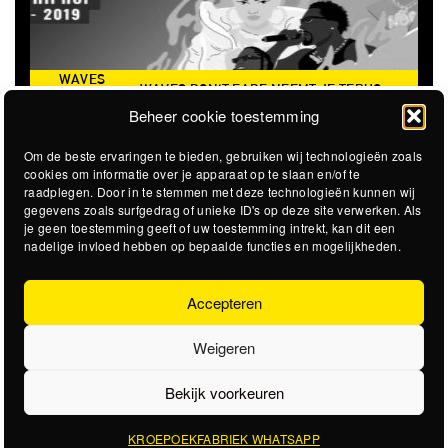
WAVES
WAVES DON'T FADE NEEMT JE TERUG
DON’T
NAAR DE ICONISCHE ZOMER VAN 2016
Beheer cookie toestemming
FADE
Om de beste ervaringen te bieden, gebruiken wij technologieën zoals
cookies om informatie over je apparaat op te slaan en/of te
raadplegen. Door in te stemmen met deze technologieën kunnen wij
gegevens zoals surfgedrag of unieke ID's op deze site verwerken. Als
je geen toestemming geeft of uw toestemming intrekt, kan dit een
nadelige invloed hebben op bepaalde functies en mogelijkheden.
Accepteren
Weigeren
Bekijk voorkeuren
KROEPOEKFABRIEK WHATSAPP