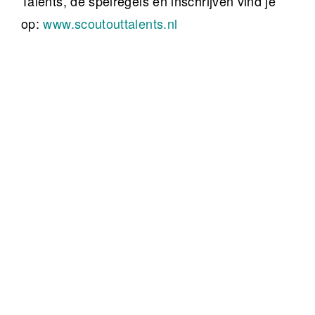
Talents, de spelregels en inschrijven vind je
op:
www.scoutouttalents.nl