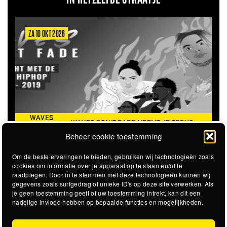
26
ZA 6 MRT 2027
WAVES DON'T FADE NEEMT JE TERUG
THE CLOVERHEAR
NAAR DE ICONISCHE ZOMER VAN 2016
Beheer cookie toestemming
Om de beste ervaringen te bieden, gebruiken wij technologieën zoals
cookies om informatie over je apparaat op te slaan en/of te
raadplegen. Door in te stemmen met deze technologieën kunnen wij
gegevens zoals surfgedrag of unieke ID's op deze site verwerken. Als
je geen toestemming geeft of uw toestemming intrekt, kan dit een
nadelige invloed hebben op bepaalde functies en mogelijkheden.