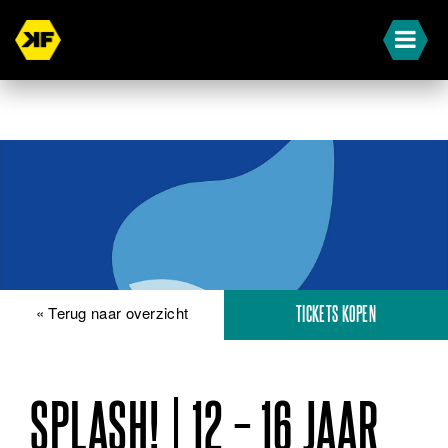
« Terug naar overzicht
TICKETS KOPEN
SPLASH! | 12 – 16 JAAR