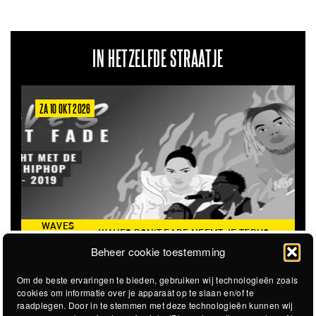
IN HETZELFDE STRAATJE
ZA 10 OKT 2026
WAVES
WAVES DON'T FADE NEEMT JE TERUG
DON’T
NAAR DE ICONISCHE ZOMER VAN 2016
Beheer cookie toestemming
FADE
Om de beste ervaringen te bieden, gebruiken wij technologieën zoals
cookies om informatie over je apparaat op te slaan en/of te
raadplegen. Door in te stemmen met deze technologieën kunnen wij